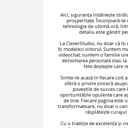
Aici, siguranța întâlnește stră
prosperitate. Înconjoară-te 
tehnologie de ultimă oră, înt
detaliu este gândit pen
La CleverStudio, nu doar că îți 
îți modelezi viitorul. Suntem m
videochat; suntem o familie un
dezvoltarea personală stau la 
fete deștepte care n
Simte-te acasă în fiecare colț al
oferă o privire sinceră asupra
poveștile de succes care î
oportunitățile opulente care aș
de tine. Fiecare pagina este 
transformatoare, nu doar o carier
răsplătește curajul 
Cu o tradiție de excelență și in