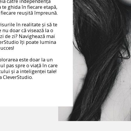
heia către independența
 te ghida în fiecare etapă,
 fiecare reușită împreună.
isurile în realitate și să te
e nu doar că visează la o
 zi de zi? Navighează mai
erStudio îți poate lumina
succes!
plorarea este doar la un
mul pas spre o viață în care
lui și a inteligenței tale!
la CleverStudio.