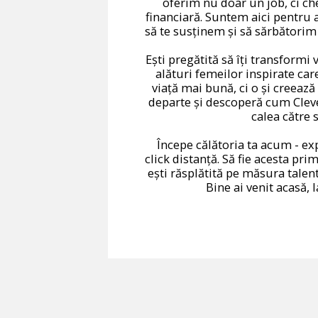
oferim nu doar un job, ci c
financiară. Suntem aici pentru a
să te susținem și să sărbătorim
Ești pregătită să îți transformi v
alături femeilor inspirate car
viață mai bună, ci o și creează
departe și descoperă cum Clev
calea către 
Începe călătoria ta acum - ex
click distanță. Să fie acesta pri
ești răsplătită pe măsura talentu
Bine ai venit acasă, 