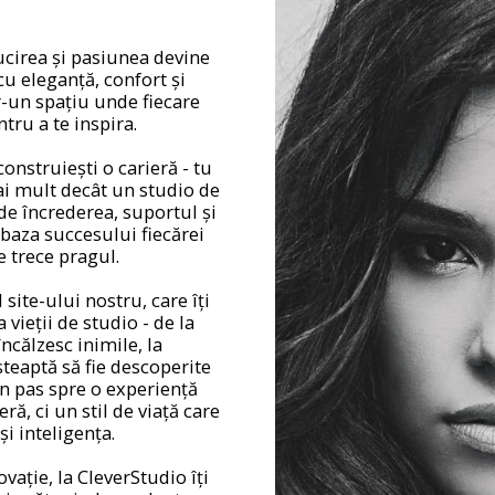
lucirea și pasiunea devine
cu eleganță, confort și
r-un spațiu unde fiecare
tru a te inspira.
construiești o carieră - tu
ai mult decât un studio de
de încrederea, suportul și
baza succesului fiecărei
e trece pragul.
 site-ului nostru, care îți
 vieții de studio - de la
ncălzesc inimile, la
teaptă să fie descoperite
un pas spre o experiență
ă, ci un stil de viață care
și inteligența.
ovație, la CleverStudio îți